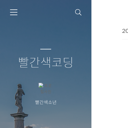
20
빨간색코딩
빨간색소년