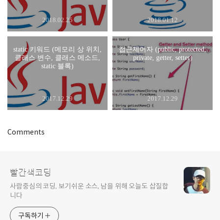
2018.02.25
2018.01.12
static 키워드 (메모리 상 위치,
접근제어자 (public, protected,
클래스 변수, 클래스 메소드,
private, getter, setter)
static 블록)
2017.12.29
2017.12.29
Comments
빨간색코딩
사람중심의 코딩, 보기쉬운 소스, 남을 위해 오늘도 삽질합
니다
구독하기