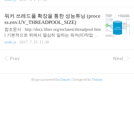
풀들이 모두 있다. 1. libuv가 무엇인가? libuv는 비동
기 입출력, 이벤트 기반에 초점을 맞춘 라이브러리이
다. 전통적으로 IO처리는 요청마다 스레드를 사용하
워커 쓰레드풀 확장을 통한 성능튜닝 (proce
는 방식이다. 하지만 libuv는 비동기, 논블로킹 스타
ss.env.UV_THREADPOOL_SIZE)
일을 사용한다. 이를 이용하기 위해 각 커널의 비동
참조문서 : http://docs.libuv.org/en/latest/threadpool.htm
기IO를 이용한다. 리눅스의 경우에는 커널 2.6부터
l 기본적으로 뒤에서 열심히 일하는 워커(IO작업 담
적용된 AIO가 있고 윈도우에는 IOCP가 있다. 운영체
당)들은 멀티쓰레드인데, 기본 크기가 4이다. 이는 최
node.js
2017. 7. 25. 11:38
제의 비동기 이벤트는 libuv의 이벤트로 취급된다. 예
대 128까지 늘릴 수 있다. 특정 함수가 쓰레드풀을 사
를들어 파일쓰기가 끝났다고 한다면, libu..
용할 때, libuv는 최대 쓰레드 수를 미리 할당해주는
데, 이를 늘려주면 스레딩의 성능이 향상된다. 대신
Prev
Next
메모리 오버헤드가 늘어난다. 따라서 적당한 크기의
쓰레드 수를 잡아주면 좋다. nodejs에서 워커 쓰레드
의 수는 process.env.UV_THREADPOOL_SIZE 에서
Blog is powered by
Daum
/ Designed by
Tistory
제어할 수 있다. 그러나 동적으로 소스.js 레벨에서
제어할 수는 없다. (소스.js에서process.env.UV_THRE
ADPOOL_SIZE=64 이런거 안된다.) 따라서 ..