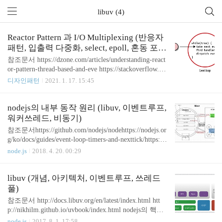
libuv (4)
Reactor Pattern 과 I/O Multiplexing (반응자
패턴, 입출력 다중화, select, epoll, 혼동 포인
트, ProjectReactor)
참조문서 https://dzone.com/articles/understanding-react
or-pattern-thread-based-and-eve https://stackoverflow.co
m/questions/14317992/thread-per-connection-vs-reactor-
디자인패턴
2021. 1. 17. 15:45
pattern-with-a-thread-pool https://hila.sh/2019/12/28/rea
ctor.html 1. 반응자(Reactor) 패턴이란? 동시성을 다루
는 디자인 패턴 중 하나로, 동시에 들어오는 여러 클
nodejs의 내부 동작 원리 (libuv, 이벤트루프,
라이언트의 요청들을 처리하는 기법이다. 순차적으
워커쓰레드, 비동기)
로 처리 멀티프로세스, 멀티스레드 대신 싱글스레드
참조문서https://github.com/nodejs/nodehttps://nodejs.or
를 채택함으로써, C10K 문제 해결 이벤트 핸들링 패
g/ko/docs/guides/event-loop-timers-and-nexttick/https://
턴, event driven architecture ..
medium.com/the-node-js-collection/what-you-should-kn
node.js
2018. 4. 20. 00:29
ow-to-really-understand-the-node-js-event-loop-and-its-
metrics-c4907b19da4c이벤트루프는 nodejs 의 핵심개
념인데, 열심히 파헤쳐보자. 먼저 구글에 널려있는
libuv (개념, 아키텍처, 이벤트루프, 쓰레드
많은 아키텍처들은 전부 틀렸다고 한다. 이 말은 libu
풀)
v의 핵심 개발자 Bert Belder 등이 했다고 참조문서에
참조문서 http://docs.libuv.org/en/latest/index.html htt
서 말한다. 아무튼 그래서 구글링을 열심히해봐도 공
p://nikhilm.github.io/uvbook/index.html nodejs의 핵심
식문서에 부합하는 아키텍쳐 그림이 없었다. ..
이 libuv가 아닐까한다. 여기에 이벤트루프와 쓰레드
node.js
2017. 8. 1. 17:58