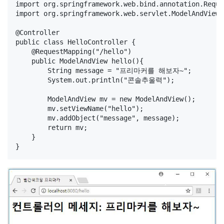
import org.springframework.web.bind.annotation.Reque
import org.springframework.web.servlet.ModelAndView;

@Controller

public class HelloController {

    @RequestMapping("/hello")

    public ModelAndView hello(){

        String message = "프리마커를 해보자~";

        System.out.println("콘솔추울력");

        ModelAndView mv = new ModelAndView();

        mv.setViewName("hello");

        mv.addObject("message", message);

        return mv;

    }
