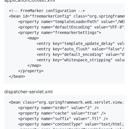
applicationContext.xml
<!-- FreeMarker configuration -->

<bean id="freemarkerConfig" class="org.springframewo
    <property name="templateLoaderPath" value="/WEB-
    <property name="defaultEncoding" value="UTF-8"/>

    <property name="freemarkerSettings">

        <map>

            <entry key="template_update_delay" value
            <entry key="auto_flush" value="false"/>

            <entry key="default_encoding" value="UTF-
            <entry key="whitespace_stripping" value=
        </map>

    </property>

dispatcher-servlet.xml
<bean class="org.springframework.web.servlet.view.fr
    <property name="order" value="2" />

    <property name="cache" value="true" />

    <property name="suffix" value=".ftl" />

    <property name="contentType" value="text/html; c