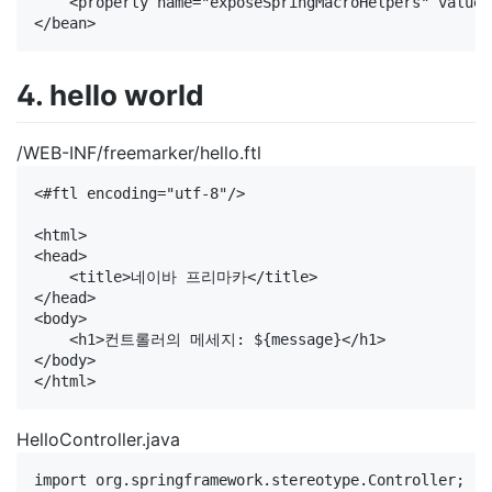
    <property name="exposeSpringMacroHelpers" value=
4. hello world
/WEB-INF/freemarker/hello.ftl
<#ftl encoding="utf-8"/>

<html>

<head>

    <title>네이바 프리마카</title>

</head>

<body>

    <h1>컨트롤러의 메세지: ${message}</h1>

</body>

HelloController.java
import org.springframework.stereotype.Controller;
