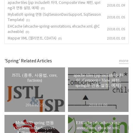
apache tiles (jsp include와 차이, Composite View 패턴, spri
2018.01.09
ng과 연동 설정, 예제)
(0)
Mybatis와 spring 연동 (SqlSessionDaoSupport, SqlSession
2018.01.05
Template)
(1)
EHCache (ehcache-spring-annotations, ehcache.xml, @C
2018.01.05
acheable)
(0)
Mapper XML (엘리먼트, CDATA)
2018.01.03
(0)
'Spring' Related Articles
more
JSTL (종류, 사용법, core,
apache tiles (jsp include와 차
fuctions)
이, Composite View 패턴,
spring과 연동 설정, 예제)
2018.02.25
2018.01.09
Mybatis와 spring 연동
EHCache (ehcache-spring-
(SqlSessionDaoSupport,
annotations, ehcache.xml,
SqlSessionTemplate)
@Cacheable)