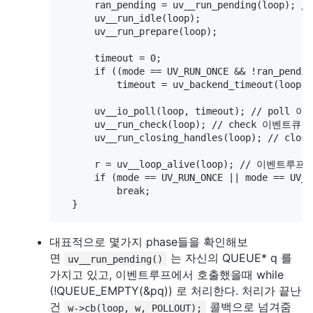
      ran_pending = uv__run_pending(loop);
      uv__run_idle(loop);

      uv__run_prepare(loop);

      timeout = 0;

      if ((mode == UV_RUN_ONCE && !ran_pendin
          timeout = uv_backend_timeout(loop);

      uv__io_poll(loop, timeout); // poll 
      uv__run_check(loop); // check 이벤트큐 
      uv__run_closing_handles(loop); // cl
      r = uv__loop_alive(loop); // 이벤트루프
      if (mode == UV_RUN_ONCE || mode == UV_R
          break;

대표적으로 몇가지 phase들을 확인해보
면
는 자신의 QUEUE* q 를
uv__run_pending()
가지고 있고, 이벤트루프에서 호출했을때 while
(!QUEUE_EMPTY(&pq)) 로 처리한다. 처리가 끝난
건
콜백으로 넘겨줌
w->cb(loop, w, POLLOUT);