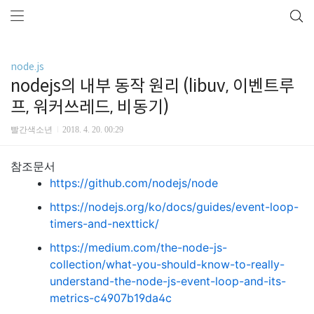
node.js
nodejs의 내부 동작 원리 (libuv, 이벤트루
프, 워커쓰레드, 비동기)
빨간색소년
2018. 4. 20. 00:29
참조문서
https://github.com/nodejs/node
https://nodejs.org/ko/docs/guides/event-loop-
timers-and-nexttick/
https://medium.com/the-node-js-
collection/what-you-should-know-to-really-
understand-the-node-js-event-loop-and-its-
metrics-c4907b19da4c