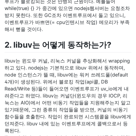
루프가 블로킹되는 것은 만병의 근원이다. 예를들어
while(true) {} 가 중간에 있으면 nodejs웹서버는 요청조차
받지 못한다. 또한 GC조차 이벤트루프에서 돌고 있으니,
이벤트루프가 바쁘면(= cpu인텐시브 작업) 메모리가 부족
해서 뻗을 것이다.
2. libuv는 어떻게 동작하는가?
libuv는 윈도우 커널, 리눅스 커널을 추상화해서 wrapping
하고 있다. nodejs는 기본적으로 libuv 위에서 동작하며,
node 인스턴스가 뜰 때, libuv에는 워커 쓰레드풀(default
4개)이 생성된다. 위에서 블로킹 작업(api콜, DB
Read/Write 등)들이 들어오면 이벤트루프가 uv_io에게 내
려준다고 하였다. libuv는 커널단(윈도우의 경우 IOCP, 리
눅스는 AIO)에서 어떤 비동기 작업들을 지원해주는지 알고
있기때문에, 그런 종류의 작업들을 받으면, 커널의 비동기
함수들을 호출한다. 작업이 완료되면 시스템콜을 libuv에게
던져준다. libuv 내에 있는 이벤트루프에게 콜백으로서 등
록된다.