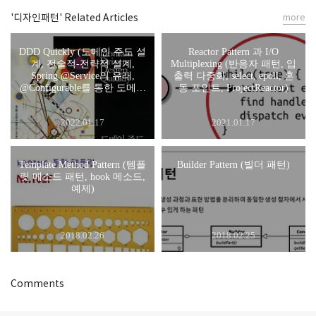
'디자인패턴' Related Articles
more
DDD Quickly (도메인 주도 설
Reactor Pattern 과 I/O
계, 전술적-전략적 설계,
Multiplexing (반응자 패턴, 입
Spring @Service의 유래,
출력 다중화, select, epoll, 혼
@Configurable를 통한 도메인
동 포인트, ProjectReactor)
모델에 bean 주입)
2022.01.17
2021.01.17
Template Method Pattern (템플
Builder Pattern (빌더 패턴)
릿 메소드 패턴, hook 메소드,
예제)
2018.02.26
2018.02.25
Comments