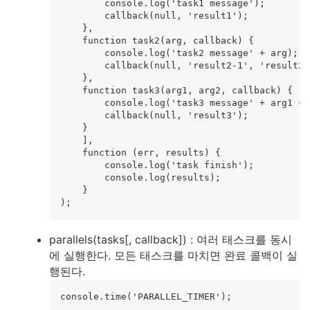
        console.log('task1 message');

        callback(null, 'result1');

    },

    function task2(arg, callback) {

        console.log('task2 message' + arg);

        callback(null, 'result2-1', 'result2-2
    },

    function task3(arg1, arg2, callback) {

        console.log('task3 message' + arg1 + a
        callback(null, 'result3');

    }

    ],

    function (err, results) {

        console.log('task finish');

        console.log(results);

    }

parallels(tasks[, callback]) : 여러 태스크를 동시
에 실행한다. 모든 태스크를 마치면 완료 콜백이 실
행된다.
console.time('PARALLEL_TIMER');
