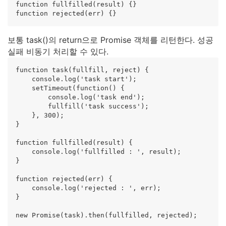
function fullfilled(result) {}

보통 task()의 return으로 Promise 객체를 리턴한다. 성공
실패 비동기 처리할 수 있다.
function task(fullfill, reject) {

    console.log('task start');

    setTimeout(function() {

        console.log('task end');

        fullfill('task success');

    }, 300);

}

function fullfilled(result) {

    console.log('fullfilled : ', result);

}

function rejected(err) {

    console.log('rejected : ', err);

}

new Promise(task).then(fullfilled, rejected);