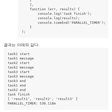
    }

    ],

    function (err, results) {

        console.log('task finish');

        console.log(results);

        console.timeEnd('PARALLEL_TIMER');

    }

결과는 아래와 같다.
task1 start

task1 message

task2 start

task2 message

task3 start

task3 message

task3 end

task1 end

task2 end

task finish

[ 'result1', 'result2', 'result3' ]
