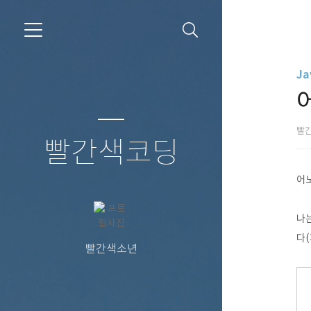
Ja
어
빨
빨간색코딩
어노
나는
다(
빨간색소년