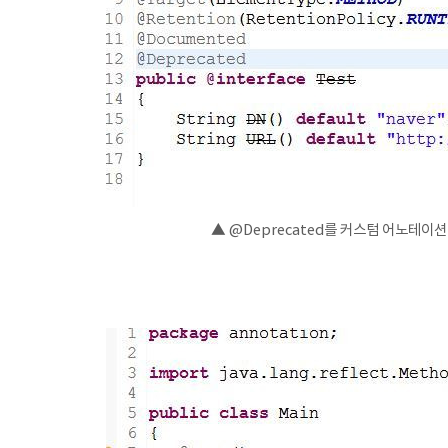
▲ @Deprecated를 커스텀 어노테이션