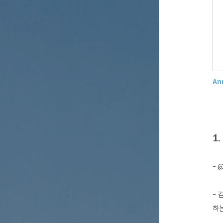
An
1
- 
- 
하는