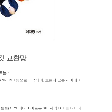
킷 교환망
유는
?
RNR, REJ
등으로 구성되며
,
흐름과 오류 제어에 사
로토콜
(X.29)
이다
. D
비트는
0
이 지역
DTE
를 나타내