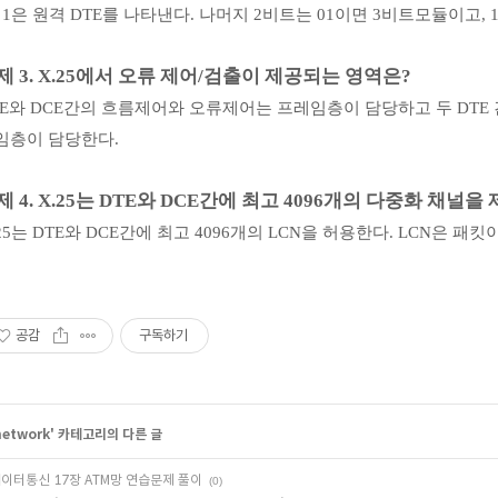
 1
은 원격
DTE
를 나타낸다
.
나머지
2
비트는
01
이면
3
비트모듈이고
, 
제
3. X.25
에서 오류 제어
/
검출이 제공되는 영역은
?
E
와
DCE
간의 흐름제어와 오류제어는 프레임층이 담당하고 두
DTE
임층이 담당한다
.
제
4. X.25
는
DTE
와
DCE
간에 최고
4096
개의 다중화 채널을
25
는
DTE
와
DCE
간에 최고
4096
개의
LCN
을 허용한다
. LCN
은 패킷
공감
구독하기
network
' 카테고리의 다른 글
이터통신 17장 ATM망 연습문제 풀이
(0)