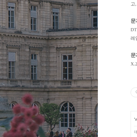
고
,
문
DT
레
문
X.
'
데