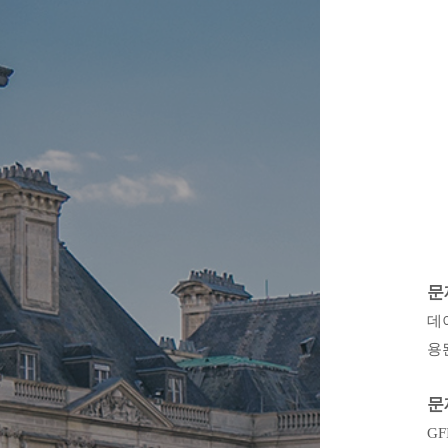
문
데
용
문
GF