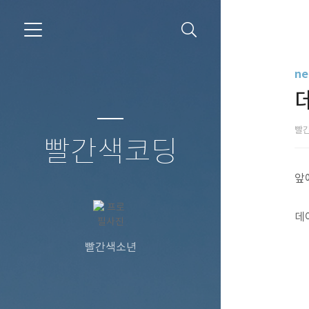
ne
빨
빨간색코딩
앞
데
빨간색소년