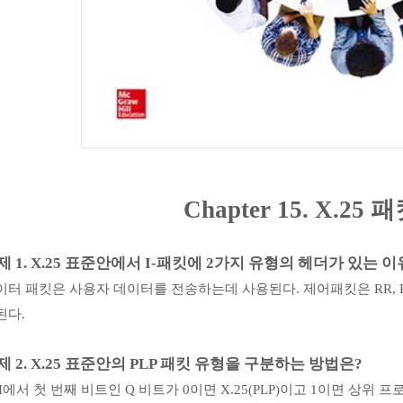
Chapter 15. X.25
패
제
1. X.25
표준안에서
I-
패킷에
2
가지 유형의 헤더가 있는 이
이터 패킷은 사용자 데이터를 전송하는데 사용된다
.
제어패킷은
RR, 
된다
.
제
2. X.25
표준안의
PLP
패킷 유형을 구분하는 방법은
?
I
에서 첫 번째 비트인
Q
비트가
0
이면
X.25(PLP)
이고
1
이면 상위 프