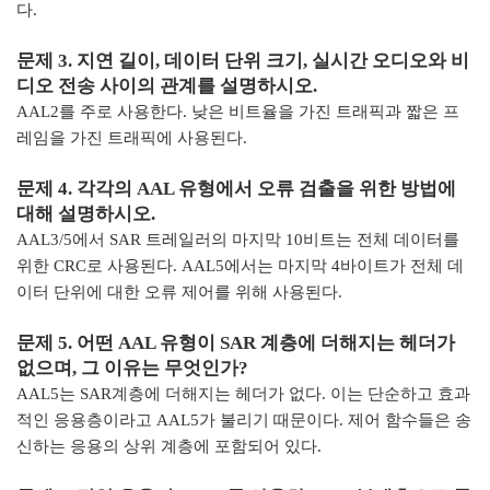
다
.
문제
3.
지연 길이
,
데이터 단위 크기
,
실시간 오디오와 비
디오 전송 사이의 관계를 설명하시오
.
AAL2
를 주로 사용한다
.
낮은 비트율을 가진 트래픽과 짧은 프
레임을 가진 트래픽에 사용된다
.
문제
4.
각각의
AAL
유형에서 오류 검출을 위한 방법에
대해 설명하시오
.
AAL3/5
에서
SAR
트레일러의 마지막
10
비트는 전체 데이터를
위한
CRC
로 사용된다
. AAL5
에서는 마지막
4
바이트가 전체 데
이터 단위에 대한 오류 제어를 위해 사용된다
.
문제
5.
어떤
AAL
유형이
SAR
계층에 더해지는 헤더가
없으며
,
그 이유는 무엇인가
?
AAL5
는
SAR
계층에 더해지는 헤더가 없다
.
이는 단순하고 효과
적인 응용층이라고
AAL5
가 불리기 때문이다
.
제어 함수들은 송
신하는 응용의 상위 계층에 포함되어 있다
.