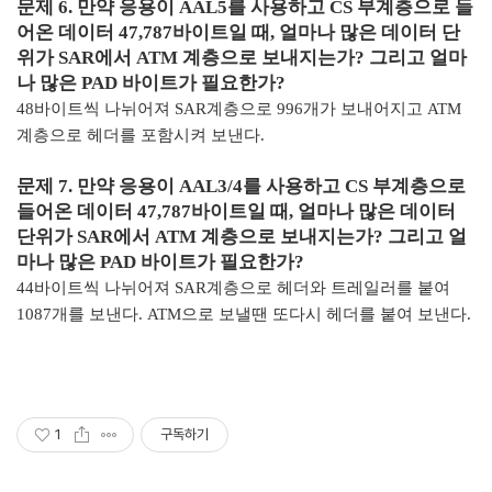
문제
6.
만약 응용이
AAL5
를 사용하고
CS
부계층으로 들
어온 데이터
47,787
바이트일 때
,
얼마나 많은 데이터 단
위가
SAR
에서
ATM
계층으로 보내지는가
?
그리고 얼마
나 많은
PAD
바이트가 필요한가
?
48
바이트씩 나뉘어져
SAR
계층으로
996
개가 보내어지고
ATM
계층으로 헤더를 포함시켜 보낸다
.
문제
7.
만약 응용이
AAL3/4
를 사용하고
CS
부계층으로
들어온 데이터
47,787
바이트일 때
,
얼마나 많은 데이터
단위가
SAR
에서
ATM
계층으로 보내지는가
?
그리고 얼
마나 많은
PAD
바이트가 필요한가
?
44
바이트씩 나뉘어져
SAR
계층으로 헤더와 트레일러를 붙여
1087
개를 보낸다
. ATM
으로 보낼땐 또다시 헤더를 붙여 보낸다
.
1
구독하기