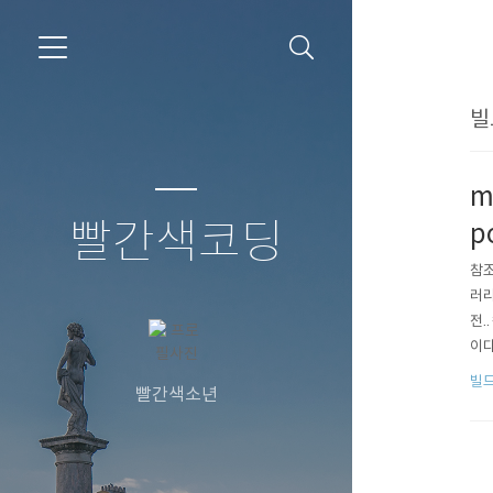
빌
m
빨간색코딩
p
참조
러리
전.
이다
한 
빌
빨간색소년
팅,