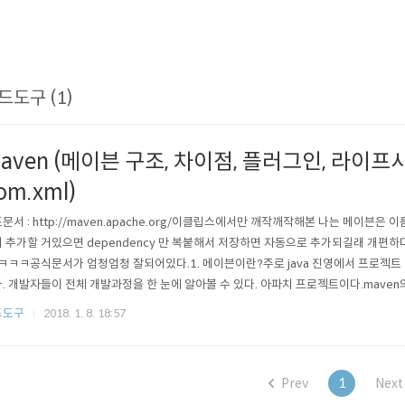
드도구 (1)
aven (메이븐 구조, 차이점, 플러그인, 라이프
om.xml)
문서 : http://maven.apache.org/이클립스에서만 깨작깨작해본 나는 메이븐은 
 추가할 거있으면 dependency 만 복붙해서 저장하면 자동으로 추가되길래 개편하
.ㅋㅋㅋ공식문서가 엄청엄청 잘되어있다.1. 메이븐이란?주로 java 진영에서 프로젝트
. 개발자들이 전체 개발과정을 한 눈에 알아볼 수 있다. 아파치 프로젝트이다.mave
빌드 시스템 제공프로젝트 정보 제공구조 ant와의 차이점Ant가 비교적 자유도가 높다. 
드도구
2018. 1. 8. 18:57
 배포 가능Maven은 정해진 라이프사이클에 의하여 작업 수행하며, 전반적인 프로젝트 
Prev
1
Next