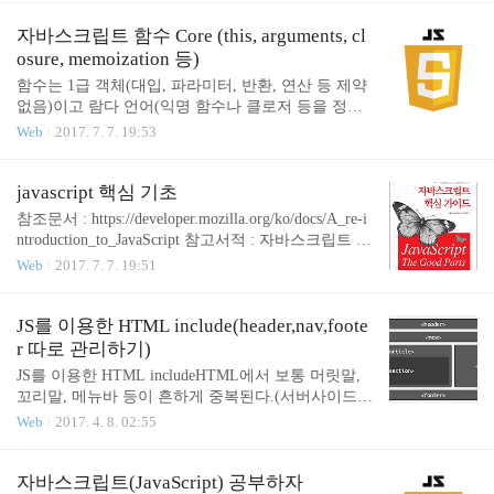
다. DOM은 트리 구조로 표현하며 노드로 구성된다.
root 노드를 document라고 부른다. DOM 트리의 모든
자바스크립트 함수 Core (this, arguments, cl
노드는 Node 클래스의 인스턴스이다. Node 객체에는
osure, memoization 등)
트리구조를 나타내는 parentNode와 childNodes 속성,
함수는 1급 객체(대입, 파라미터, 반환, 연산 등 제약
자신에 대한 속성인 nodeName과 nodeType이 있다. 2.
없음)이고 람다 언어(익명 함수나 클로저 등을 정의
get 메소드 DOM에는 원하는 HTML 요소를 빨리 찾
하기 위한 표현식)이다. 모듈화의 근간이다. 함수 객
Web
2017. 7. 7. 19:53
을 수 있는 메소드들이 있다. DOM 메소드들이 반환
체는 Function.prototype에 연결되고, Function은 Objec
하는 컬렉션은 JS배열같은 ..
t.prototype에 연결된다. 1. 함수 생성 함수는 함수 리
터럴로 생성할 수 있다. 함수리터럴은 function 이라
javascript 핵심 기초
는 필수 예약어, 선택사항인 함수명, 매개변수의 집
참조문서 : https://developer.mozilla.org/ko/docs/A_re-i
합(일반 변수는 undefined으로 초기화하지만, 매개변
ntroduction_to_JavaScript 참고서적 : 자바스크립트 핵
수는 넘겨진 인수로 초기화된다), 코드집합으로 구성
심가이드(더글라스 크락포드) JS는 매우 경량화되어
Web
2017. 7. 7. 19:51
된다. 함수문장 VS 함수 표현식 함수문장은 hoisting
있고 표현적이다. 함수형 프로그래밍도 가능하다. 장
의 대상이 된다. 함수가 위치한 곳에 관계없이 유효
점 : 함수, 느슨한 타입체크, 동적 객체, 강력한 객체
범위의 가장 상위로 이동된다. 그렇기때문에 함수 호
리터럴 표기법 단점 : 프로그래밍 모델이 전역변수에
JS를 이용한 HTML include(header,nav,foote
출이 함수를 정의하는 문장보다 앞에 ..
근간(최상위 레벨의 변수들은 모두 전역객체라 불리
r 따로 관리하기)
는 namespace에 위치함) 자바스크립트는 문장 끝에
JS를 이용한 HTML includeHTML에서 보통 머릿말,
세미콜론이 없어도 행을 바꾸면 실행에 지장이 없다.
꼬리말, 메뉴바 등이 흔하게 중복된다.(서버사이드언
그러나 관례상 세미콜론을 붙인다. 1. 식별자 키워드
어나 동적언어를 사용하지 않는다면 메뉴가 바뀔때
Web
2017. 4. 8. 02:55
를 사용하면 안된다 특수문자는 _ , $ 만 가능 숫자로
마다 전부다 수동으로 바꾸어 주어야한다.) 이러한
시작하면 안됨 공백안됨 2. 명명관례 낙타표기법 사
문제를 해결하는 방법에는 여러가지가 있겠지만 AJ
용, 생성자 함수의 이..
AX를 이용해서 해결해보자 1. 사용법에 를 넣어준
자바스크립트(JavaScript) 공부하자