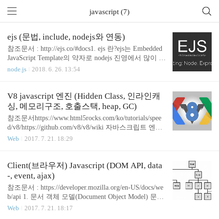
javascript (7)
ejs (문법, include, nodejs와 연동)
참조문서 : http://ejs.co/#docs1. ejs 란?ejs는 Embedded
JavaScript Template의 약자로 nodejs 진영에서 많이 사
용하는 템플릿엔진이다. 문법이 단순하다.2. 기본 문
node.js
2018. 6. 26. 13:54
법주석 : JS 코드 : 변수 출력(html escape 처리: >를 $g
t로 변환) : 태그내부 공백 제거 : html escape안하고
변수 출력 : ejs 분할3. nodejs와 연동(= 데이터 넘겨주
V8 javascript 엔진 (Hidden Class, 인라인캐
기)3-1. express 없이 연동하기const ejs = require("ejs");
싱, 메모리구조, 호출스택, heap, GC)
ejs.render(경로, 데이터, 옵션); 3-2. express 에서 연동
참조문서https://www.html5rocks.com/ko/tutorials/spee
하기app.js 에서 app.set('view engine', 'ejs');처리하는
d/v8/https://github.com/v8/v8/wiki 자바스크립트 엔진
라우터에서 아래와 같은 로직이 있으면 된다...
은 javascript로 작성된 코드를 해석하고 실행하는 인
Web
2017. 7. 21. 18:29
터프리터다. js엔진은 브라우저 벤더별로 다양하다.
Mozilla의 Monkey시리즈, 자바의 바이트코드로 컴파
일해주는 Rhino, 구글 크롬의 V8, Safari의 JavascriptC
Client(브라우저) Javascript (DOM API, data
ore, Explorer의 Chakra 등이 있다. 여기서 nodejs는 구
-, event, ajax)
글의 V8 JavaScript 엔진을 기반으로 동작한다. 우리
참조문서 : https://developer.mozilla.org/en-US/docs/we
가 자주쓰는 크롬브라우저도 V8엔진을 쓴다. 성능좋
b/api 1. 문서 객체 모델(Document Object Model) 문서
은 코드를 위해 V8을 알아보자 1. Hidden Class로 빠
객체모델(DOM)은 HTML문서의 구조를 나타내는 표
Web
2017. 7. 21. 18:17
른 프로퍼티 접근과 정적 룩업 다른 JavaScrip..
기법이며 브라우저가 HTML문서를 조작하는 핵심이