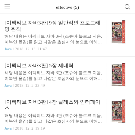
effective (5)
[이펙티브 자바3판] 9장 일반적인 프로그래
밍 원칙
해당 내용은 이펙티브 자바 3판 (조슈아 블로크 지음,
이복연 옮김)를 읽고 나같은 초심자의 눈으로 이해한
내용을 정리해보았다.이전 장은 아직 정리가 덜 끝나
Java
2018. 12. 13. 21:47
서... 먼저 끝난 9장부터 포스팅한다. 책에 있는 내용
을 기반으로 썼지만 책에 없는 내용도 조금 적었다.
(인터페이스화에 대한 고찰, 컴파일러의 문자열연산
[이펙티브 자바3판] 5장 제네릭
최적화 등) 9장의 아이템 목록지역변수의 범위를 최
해당 내용은 이펙티브 자바 3판 (조슈아 블로크 지음,
소화하라전통적인 for문보다는 foreach문을 사용하여
이복연 옮김)를 읽고 나같은 초심자의 눈으로 이해한
라라이브러리를 익히고 사용하라정확한 답이 필요하
내용을 정리해보았다. 제네릭 자체를 공부좀 해봐야
Java
2018. 12. 5. 23:49
다면 float와 double은 피하라박싱된 기본 타입보다는
겠다는 생각이 드는... 챕터였다ㅋㅋㅠ5장의 아이템
기본 타입을 사용하라다른 타입이 적절하다면 문자
목록raw type은 사용하지 마라비검사 경고를 제거하
열 사용을 피하라문자열 연결은 느리니 주의하라객
라배열보다는 리스트를 사용하라이왕이면 제네릭 타
[이펙티브 자바3판] 4장 클래스와 인터페이
체는 인터페이스를 사용해 참조하라리플렉션보다는
입으로 만들어라이왕이면 제네릭 메소드로 만들어라
스
인터페이스를 사용하라네이티브 메소드는 신중히 ..
한정적 와일드카드를 사용해 API 유연성을 높여라제
해당 내용은 이펙티브 자바 3판 (조슈아 블로크 지음,
네릭과 가변인수를 함께 쓸 때는 신중해라타입 안전
이복연 옮김)를 읽고 나같은 초심자의 눈으로 이해한
이종 컨테이너를 고려하라서문제네릭은 jdk1.5 부터
내용을 정리해보았다. 책에 있는 내용을 기반으로 썼
Java
2018. 12. 2. 19:19
사용할 수 있다. 제네릭을 지원하기 전에는 컬렉션에
지만, 책에 없는 내용도 조금 적었다. (guava Immutab