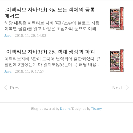
서 객체를 꺼낼 때 마다 형변환을 해야 했다. 1.5 부터
le, 템플릿메소드, 중첩클래스 등) 또한 이번 정리부
는 제네릭을 사용하면 컬렉션에 담을 수 있는 타입을
터는 조금 더 많이 요약해서 기술할 것이며, 코드예
[이펙티브 자바3판] 3장 모든 객체의 공통
컴파일러에게 알려주며, 컴파일러가 알아서 형변..
제도 많이 뺐다. 참고로 책의 코드는 https://github.co
메서드
m/WegraLee/effective-java-3e-source-code 에서 볼 수
해당 내용은 이펙티브 자바 3판 (조슈아 블로크 지음,
있다. 4장의 아이템 목록클래스와 멤버의 접근 권한
이복연 옮김)를 읽고 나같은 초심자의 눈으로 이해한
을 최소화하라public 클래스에서는 public 필드가 아
내용을 정리해보았다. 책에 있는 내용을 기반으로 썼
Java
2018. 11. 20. 14:02
닌 접근자 메서드를 사용하라변경 가능성을 최소화
지만, 책에 없는 내용도 조금 적었다. (commons의 각
하라상속보다는 컴포지션을 사용하라상속을 고려해
종 빌더, lombok 등) 조슈아 블로크님이 구글에 다녀
설계하고 문서화하라. 그렇지 않..
서 그러신가.. 구글 라이브러리(AutoValue 등)들을 책
[이펙티브 자바3판] 2장 객체 생성과 파괴
전면에서 홍보하고 있는 느낌이 있다..ㅋㅋㅋㅋ 구글
이펙티브자바 3판이 드디어 번역되어 출판되었다. (2
의 라이브러리들도 물론 좋지만, apache commons나 l
달전에 2판샀는데 다 읽지도않았는데...) 해당 내용은
ombok 을 (국내에서는) 아마 더 많이 실무에 쓰고 계
이펙티브 자바 3판 (조슈아 블로크 지음, 이복연 옮
Java
2018. 11. 9. 17:57
시지 않을까 추측해본다. 3장의 아이템 목록equals는
김)를 읽고 나같은 초심자의 눈으로 이해한 내용을
일반 규약을 지켜 재정의하라equals를 재정의하려거
정리해보았다. (정리된 글만 보는 것보단 이 책은 꼭
든 hashCode도 재정의하라toString을 항상 재정의하
사길..바랍니다) 책에 있는 내용을 기반으로 썼지만,
Prev
Next
라clone 재정의는 주의해서 진행하..
책에 없는 내용도 조금 적었다. (자바빈 패턴에서 필
수인자 받기, 직렬화, Weak Reference 등) 2장의 아이
템 목록생성자 대신 정적 팩터리 메서드를 고려하라
Blog is powered by
Daum
/ Designed by
Tistory
생성자에 매개변수가 많다면 빌더를 고려하라private
생성자나 열거 타입으로 싱글턴임을 보증하라인스턴
스화를 막으려거든 private 생성자를 사용하라자원을
직접 명시하지 말고 의존 객체 주입을 사용하라불필
요한 객체 생성을 피하라..