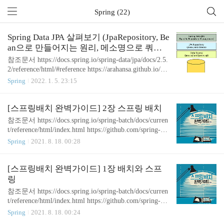
Spring (22)
Spring Data JPA 살펴보기 (JpaRepository, Be
an으로 만들어지는 원리, 메소명으로 쿼리
만들기)
참조문서 https://docs.spring.io/spring-data/jpa/docs/2.5.
2/reference/html/#reference https://arahansa.github.io/do
cs_spring/jpa.html 1. 개요 Repository 추상화를 통해 in
Spring
2022. 1. 5. 23:15
terface 선언만으로도 JPA 사용 가능 만약, Spring Data
JPA 를 사용하지 않는다면, javax.persistence 패키지의
EntityManager 를 사용하거나 JPQL을 이용해서 쿼리
[스프링배치 완벽가이드] 2장 스프링 배치
를 날렸어야 했음. JpaRepository 상속 메소드 이름으
참조문서 https://docs.spring.io/spring-batch/docs/curren
로 쿼리 생성 지원 이외에도 다양한 지원(페이징, 정
t/reference/html/index.html https://github.com/spring-pr
렬, 도메인 클래스 변환) 2. JpaRepository 살펴보기 Jp
ojects/spring-batch https://terasoluna-batch.github.io/gui
Spring
2021. 8. 18. 00:28
aRepository는 CrudReposi..
deline/5.0.0.RELEASE/en/Ch02_SpringBatchArchitectu
re.html 스프링 배치 완벽 가이드(마이클 미넬라, 에
이콘) 초심자의 눈으로 이해한 내용을 정리해보았다.
[스프링배치 완벽가이드] 1장 배치와 스프
책에 있는 내용을 기반으로 썼지만, 책에 없는 내용
링
도 조금씩 적어보았다. 책은 꼭 사서 보시길 바랍니
참조문서 https://docs.spring.io/spring-batch/docs/curren
다.. 1. job과 step job은 단순하게 말하면 state machine
t/reference/html/index.html https://github.com/spring-pr
이다. 현재 상태를 나타내줌 청크 처..
ojects/spring-batch 스프링 배치 완벽 가이드(마이클
Spring
2021. 8. 18. 00:24
미넬라, 에이콘) 초심자의 눈으로 이해한 내용을 정