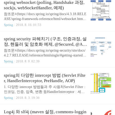
징 서블릿과 이별 : DispatcherServlet(doGet, doPost)
spring websocket (polling, Handshake 과정,
이 없음 기본 컨테이너가 tomcat -> netty (서블릿 스
sockjs, webSocketHandler, 예제)
펙 3.1이상인 tomcat을 쓸 수는 있음) project reactor :
참조문서https://docs.spring.io/spring/docs/4.3.18.RELE
절차형 -> 반응형, 코드가 의식의 흐름처럼 흘러감 R
ASE/spring-framework-reference/html/websocket.htmlht
eactive stream의 구현체 비동기 / 논블로킹 스트림 처
tps://d2.naver.com/helloworld/1336먼저 웹소켓 이전부
Spring
2018. 8. 16. 01:53
리를 위한 스펙명세 https..
터 천천히 알아보자1. 클라이언트는 어떻게 이벤트
를 받아왔나?전통적으로 웹 클라이언트(브라우저)와
웹 서버는 http request - response 방식으로 동작한다.
spring security 파헤치기 (구조, 인증과정, 설
그런데 서버에서 일방적으로 클라이언트에게 (요청
정, 핸들러 및 암호화 예제, @Secured, @Aut
을 안했는데도) 응답을 내려줘야하는 경우도 있을 수
henticationPrincipal, taglib)
참조문서https://docs.spring.io/spring-security/site/docs/
있다. 바로 채팅이나 알림같은 경우이다. 메세지가
4.2.7.RELEASE/reference/htmlsingle/#getting-startedhtt
왔거나, 친구신청이 왔다거나 하는 경우들이다. 이런
p://springsource.tistory.com/80https://okky.kr/article/382
Spring
2018. 8. 9. 02:39
경우들에 기존의 req - res 방식은 자연스럽지 못했는
7381. 스프링 시큐리티란?스프링 시큐리티는 스프링
데, 애초에 단방향 통..
기반의 어플리케이션의 보안(인증과 권한)을 담당하
는 프레임워크이다. 만약 스프링시큐리티를 사용하
spring의 다양한 intercept 방법 (Servlet Filte
지 않았다면, 자체적으로 세션을 체크하고 redirect 등
r, HandlerInterceptor, PreHandle, AOP)
을 해야할 것이다. 스프링 시큐리티는 보안과 관련해
1. 다양한 intercept 방법들과 주 사용처Servlet Filter :
서 체계적으로 많은 옵션들로 이를 지원해준다. sprin
인코딩, 인증, 압축, 변환 등HandlerInterceptor : 세션,
g security는 filter 기반으로 동작하기 때문에 spring M
쿠키, 검증 등AOP : 비즈니스단 로깅, 트랜잭션, 에러
Spring
2018. 8. 3. 19:36
VC 와 분리되어 관리 및 동작..
처리 등2. Servlet Filter 와 HandlerInterceptor 차이Serv
let Filter : Dispatcher Servlet의 앞단에서 들어오는 요
청을 처리J2EE 스펙spring과 무관HandlerInterceptor :
Log4j 와 slf4j (maven 설정, commons-loggin