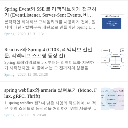
리해보았다. 책에 있는 내용을 기반으로 썼지만, 책
에 없는 내용도 조금씩 적어보았다. 책은 꼭 사서 보
Spring Event와 SSE 로 리액티브하게 접근하
시길 바랍니다.. 1. 배치 처리는 언제? 배치 처리는 상
기 (EventListener, Server-Sent Events, 비동
호 작용이나 중단없이 유한한 양의 데이터를 일괄로
기 컨트롤러, RxJava로 동일하게 재구현)
본격적인 리액티브 프레임워크를 사용하기 전에, 옵
처리하는 것 실시간 처리가 불필요하거나 최선이 아
저버 패턴 - 발행구독 패턴으로 만들어진 Spring Even
니고, 주기적으로 반복해야할 때 월별 거래명세서 자
t와 SSE를 통해 리액티브 어플리케이션을 만들어보
Spring
2020. 12. 31. 13:11
원의 효율적 사용 데이터과학분야 2. 배치 역사 과거
자 cf) 옵저버 패턴 포스팅 : https://sjh836.tistory.com/1
에는 메인프레임 서버에서 코볼로 개별 배치..
80 1. Spring 에서 Event 를 다룬다? 스프링 프레임워
크에서는 EventListener를 통해 발행-구독(Pub/Sub)
Reactive와 Spring 4 (C10K, 리액티브 선언
패턴, 이벤트 버스(EventBus) 등을 지원한다. Applicat
문, 리액티브 스프링 등장 전)
ionContext 레벨에서 지원 도메인 서비스간 강한 결
Spring 프레임워크도 5.x 부터는 리액티브를 지원하
합, 강한 의존성을 Event 기반으로 풀어내면, 느슨한
기 시작했지만, 이 글에서는 그 전까지의 상황을 살
결합 등을 얻을 수 있다. 개인적으론, 이것은 상황에
펴보았다. 리액티브가 왜 필요하고, 스프링5가 나오
Spring
2020. 12. 30. 23:28
따라 장점이 될수도 있고, 단점이 될 수도 있다고 본
기전까진 반응성을 어떻게 구현하였는지를 살펴본
다. 핵심 비즈니스 이외, 부가적인 비즈니스 로..
다. 1. 리액티브(반응형)이 왜 필요한가? 1-1. C10K
문제 http://www.kegel.com/c10k.html 다수의 클라이언
spring webflux와 armeria 살펴보기 (Mono, F
트를 동시에 처리할 수 있는가? 서버에서 10K(1만)개
lux, gRPC, Thrift)
의 클라이언트에 대한 연결, 응답, 부하에 관련된 이
1. speing webflux 란? 더 낮은 사양의 하드웨어, 더 적
야기 스레드는 서버의 cpu core 수에 종속적, 멀티스
은 수의 스레드로 동시성을 처리하기 위함 서블릿 스
레드로 10k 요청에 대해 처리할 수 있는 한계가 있다.
펙 3.1에서 논블로킹IO API를 지원하긴 하는데, 자꾸
Spring
2020. 6. 19. 20:40
요청 스레드들이 io wait 에 전부 빠져있다면? 대안) e
동기(Filter, Servlet)나 블로킹(getParameter, getPart)에
vent-driven 방식 이벤트(=요청)와 io처리(I/O 멀티플
서 걸린다 spring 5.0 (boot 2.0) 부터 사용 가능 1-1. 특
렉싱)를 분리 이벤트루프는..