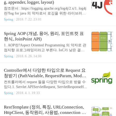
Dispatcher Servlet의 뒤의 Handler 영역에서 요청을 처
g, appender, logger, layout)
리org.springframework.web.servlet.handler 패키지가
참조문서 : https://logging.apache.org/log4j/2.x/1. log4j
제공흐름 정리 : Request -> Servlet Filter -> Dispatcher
란?log for java 의 약자로서 로깅을 위한 라이브러리
Servlet..
이다. 로깅 라이브러리를 별도로 사용하지 않는다면,
Spring
2018. 7. 22. 23:01
system.out.println()으로 할 것이다. 개발환경이야 상
관없겠지만, 운영환경에서는 리소스낭비이다. 그렇
다고 안쓰자니 에러상황에서 로깅이 아쉽다. 이럴 때
Spring AOP (개념, 용어, 원리, 포인트컷 표
log4j 를 사용하면 해결할 수 있다.특징system.out.prin
현식, JoinPoint API)
tln() 에 비해 속도가 훨씬 좋다.멀티스레드 환경에서
1. AOP란?Aspect Oriented Programming 의 약자로 관
사용해도 안전하다.계층적인 로그 설정과 처리가 가
점지향 프로그래밍이라고 부른다. IoC가 낮은 결합
능하다ㅏ.출력을 콘솔, 파일, 원격, email, DB 등 다양
도와 관련된 것이라면 AOP 는 높은 응집도와 관련되
Spring
2018. 6. 26. 14:06
하게 가능하다.2. slf4jSimple Logging Facade For Java
어 있다.서비스들의 비즈니스 메소드들은 복잡한 코
의 약자로서 lo..
드로 구성되어있는데, 그 중 핵심 로직은 얼마안되고
대부분은 트랜잭션, 로깅 처리, 인증과 관련된 코드
Controller에서 다양한 타입으로 Request 요
들이 있을 수 있다. 이럴 때 비핵심이지만 꼭 필요하
청받기 (PathVariable, RequestParam, Model
고, 공통화할 수 있는 부분을 따로 빼서(횡단 분리)
Attribute, RequestBody)
컨트롤러에서 request 들을 다양한 타입으로 받을 수
관리하는 것이다.2. AOP 용어조인포인트(Joinpoint) :
있다.1. Servlet APIServletRequest, ServletResponseHttp
클라이언트가 호출하는 모든 비즈니스 메소드, 조인
ServletRequest, HttpServletResponse : 위에꺼를 상속받
Spring
2018. 4. 1. 19:33
포인트 중에서 포인트컷되기 때문에 포인트컷의 후
음HttpServletRequest.getInputStream() : InputStream, R
보로 생각할 수 있다.포인트컷(Pointcut) : 특정 조건
eader 등을 얻을 수 있다.HttpServletResponse.getOutpu
에 의해 필터링된 조인포인트, 수많은 조인포인트 중
tStream() : OutputStream, Writer 등을 얻을 수 있다.Ht
RestTemplate (정의, 특징, URLConnection,
에 특..
tpSession : HttpServletRequest 에서 세션관련한 것들
HttpClient, 동작원리, 사용법, connection po